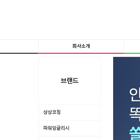
브랜드
상상코칭
파워잉글리시