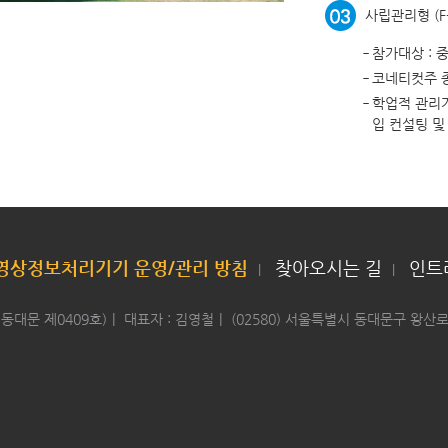
사립관리형 (F-
‑
참가대상 : 중
‑
코네티컷주 
‑
학업적 관리
입 컨설팅 및
영상정보처리기기 운영/관리 방침
찾아오시는 길
인트라
|
|
동대문
제0409호)
|
대표자
:
김영철
|
(02580)
서울특별시
동대문구
왕산