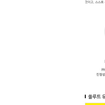
것이고,
스스로
쏠루트 