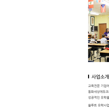
사업소개
교육전문
기업
동화세상에듀
성공적인
유학
쏠루트
유학사