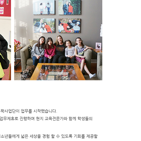
유학사업단이
업무를
시작했습니다.
업무
제휴로
진행하며
현지
교육전문가와
함께
학생들의
청소년들에게
넓은
세상을
경험
할
수
있도록
기회를
제공할