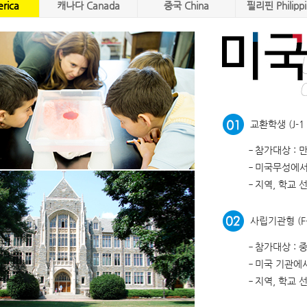
rica
캐나다 Canada
중국 China
필리핀 Philippi
교환학생 (J-1
‑
참가대상 : 만 
‑
미국무성에서
‑
지역, 학교 
사립기관형 (F-
‑
참가대상 : 중
‑
미국 기관에
‑
지역, 학교 