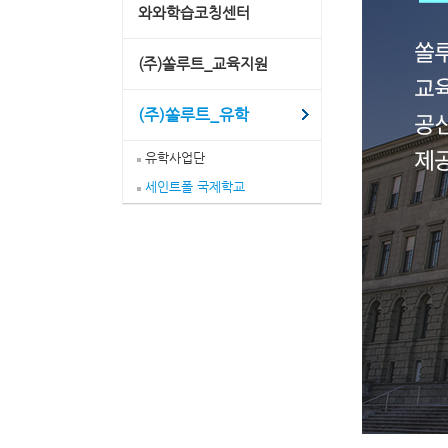
와와학습코칭센터
(주)쏠루트_교육지원
(주)쏠루트_유학
유학사업단
세인트폴 국제학교