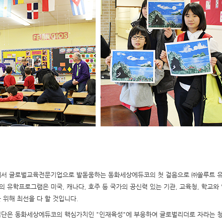
에서
글로벌교육전문기업으로
발돋움
하는
동화세상에듀코의
첫
걸음으로
㈜쏠루트
코의
유학프로그램은
미국,
캐나다,
호주
등
국가의
공신력
있는
기관,
교육청,
학교와
을
위해
최선을
다
할
것입니다.
업단은
동화세상에듀코의
핵심가치인
"인재육성"에
부응하여
글로벌리더로
자라는