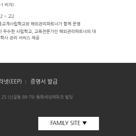
1 비자)
2 ~ 고2
종교계사립학교와 해외관리파트너가 함께 운영
가 우수한 사립학교, 교육전문가인 해외관리파트너의 대
 학사 관리 서비스 제공
넷(EEP)
증명서 발급
|
로
25
(신설동
89-79)
동화세상에듀코
빌딩
FAMILY SITE ▼